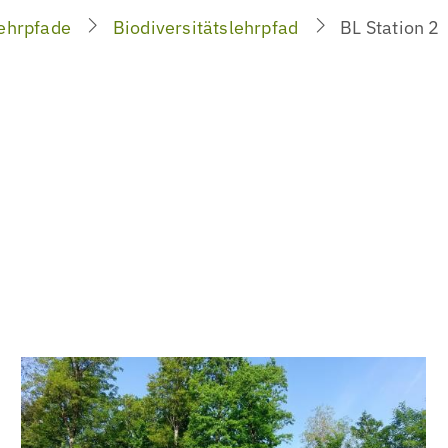
ehrpfade
Biodiversitätslehrpfad
BL Station 2