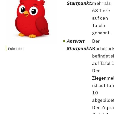
Startpunkt:
mehr als
68 Tiere
auf den
Tafeln
genannt.
Antwort
Der
Startpunkt:
Buchdruc
Eule Liddi
befindet s
auf Tafel 
Der
Ziegenme
ist auf Taf
10
abgebildet
Den Zilpza