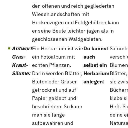
den offenen und reich gegliederten
Wiesenlandschaften mit
Heckenzügen und Feldgehölzen kann
er seine Beute leichter jagen als in
geschlossenen Waldgebieten.
Antwort
Ein Herbarium ist wie
Du kannst
Samml
Gras-
ein Fotoalbum mit
auch
versch
Kraut-
echten Pflanzen.
selbst ein
Blumen
Säume:
Darin werden Blätter,
Herbarium
Blätter
Blüten oder Gräser
anlegen:
sie zwi
getrocknet und auf
Bücher
Papier geklebt und
klebe si
beschrieben. So kann
Heft. S
man sie lange
deine e
aufbewahren und
Naturs