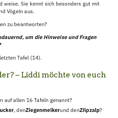
nd weise. Sie kennt sich besonders gut mit
nd Vögeln aus.
agen zu beantworten?
sdauernd, um die Hinweise und Fragen
?
etzten Tafel (14).
der? – Liddi möchte von euch
n auf allen 16 Tafeln genannt?
ucker
, den
Ziegenmelker
und den
Zilpzalp
?