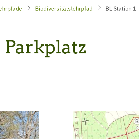
ehrpfade
Biodiversitätslehrpfad
BL Station 1
 Parkplatz